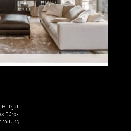
r Hofgut
es Büro-
ehaltung