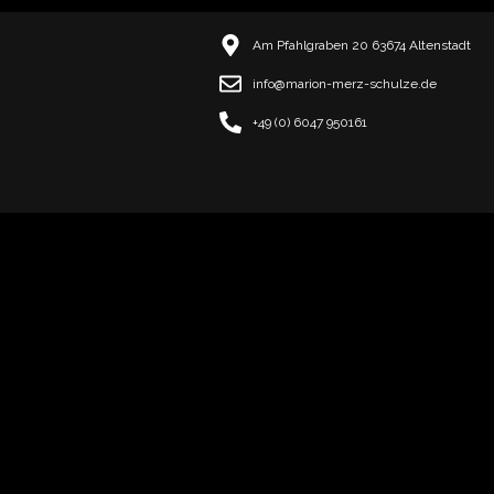
Am Pfahlgraben 20 63674 Altenstadt
info@marion-merz-schulze.de
+49 (0) 6047 950161