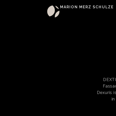
MARION MERZ SCHULZE
DEXTU
Fassad
Dexuris 
i