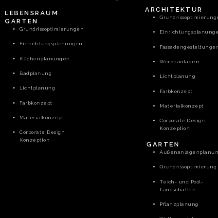
ARCHITEKTUR
LEBENSRAUM
Grundrissoptimierun
GARTEN
Grundrissoptimierungen
Einrichtungsplanung
Einrichtungsplanungen
Fassadengestaltunge
Küchenplanungen
Werbeanlagen
Badplanung
Lichtplanung
Lichtplanung
Farbkonzept
Farbkonzept
Materialkonzept
Materialkonzept
Corporate Design
Konzeption
Corporate Design
Konzeption
GARTEN
Außenanlagenplanu
Grundrissoptimierung
Teich- und Pool-
Landschaften
Pflanzplanung