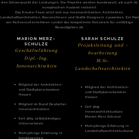
den Schwerpunkt der Leistungen. Die Projekte werden bundesweit, als auch im
europäischen Ausland realisiert.
Das Kreativ-Team setzt sich aus Innenarchitekten, Architekten,
Landschaftsarchitekten, Bauzeichnern und Grafik-Designern zusammen. Ein Pool
von Partnerunternehmen rundet das kompetente Netzwerk für vielfältige
Bauaufgaben ab.
MARION MERZ-
SARAH SCHULZE
SCHULZE
Projektleitung und -
Geschäftsführung
bearbeitung
Dipl.-Ing.
M.Sc.
Innenarchitektin
Landschaftsarchitektin
Mitglied der Architekten-
Mitglied der Architekten-
und Stadtplanerkammer
und Stadtplanerkammer
Hessen
Hessen
Mitglied im Bund Deutscher
Seit 2019:
Innenarchitekten
Innenarchitekturbüro
Marion Merz-Schulze
Seit 2003: selbstständiges
Unternehmen
Mehrjährige Erfahrung in
Landschaftsarchitekturbüros
Mehrjährige Erfahrung in
bundesweiten